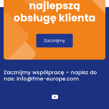
najlepszą
obsługę klienta
Zacznijmy
Zacznijmy współpracę – napisz do
nas:
info@fme-europe.com
Fab
fa-