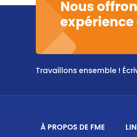
Nous offron
expérience 
Travaillons ensemble ! Écr
À PROPOS DE FME
LI