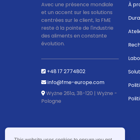
Avec une présence mondiale
À pr
et un accent sur les solutions
Durab
centrées sur le client, la FME
reste à la pointe de l'industrie
Atel
des aliments en constante
évolution.
Rech
Labo
+48 17 2774802
Solu
info@fme-europe.com
Polit
Wyżne 261a, 38-120 | Wyżne -
Polit
Pologne
This website uses cookies to ensure you get