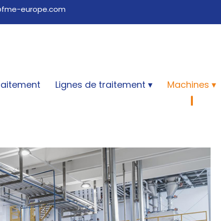
@fme-europe.com
raitement
Lignes de traitement
Machines