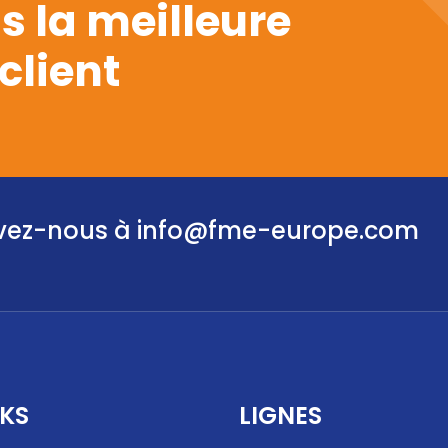
s la meilleure
client
ivez-nous à
info@fme-europe.com
NKS
LIGNES