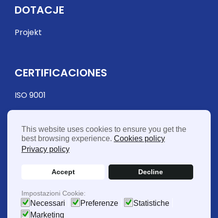
DOTACJE
Projekt
CERTIFICACIONES
ISO 9001
This website uses cookies to ensure you get the
best browsing experience.
Cookies policy
Privacy policy
Accept
Decline
© 2026 FME Food Machinery Europe Sp. z oo - CIF
Impostazioni Cookie:
PL5272117546
Necessari
Preferenze
Statistiche
Desarrollado por
ML Soluzioni Web
Marketing