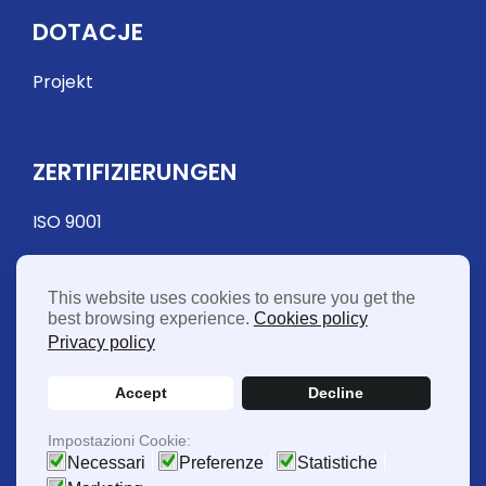
DOTACJE
Projekt
ZERTIFIZIERUNGEN
ISO 9001
This website uses cookies to ensure you get the
best browsing experience.
Cookies policy
Privacy policy
Accept
Decline
© 2026 FME Food Machinery Europe Sp. z o.o. - USt-
Impostazioni Cookie:
IdNr. PL5272117546
Necessari
Preferenze
Statistiche
Powered by
ML Soluzioni Web