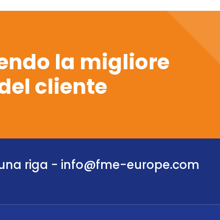
endo la migliore
del cliente
 una riga -
info@fme-europe.com