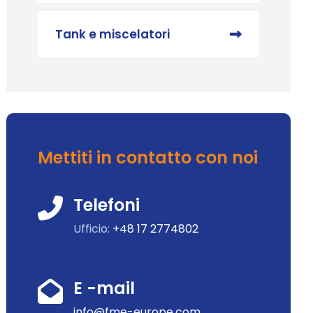
Tank e miscelatori
Mettiti in contatto con noi
Telefoni
Ufficio:
+48 17 2774802
E -mail
info@fme-europe.com