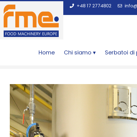
+48 17 2774802
info
Home
Chi siamo
Serbatoi di
Home
Macchinari