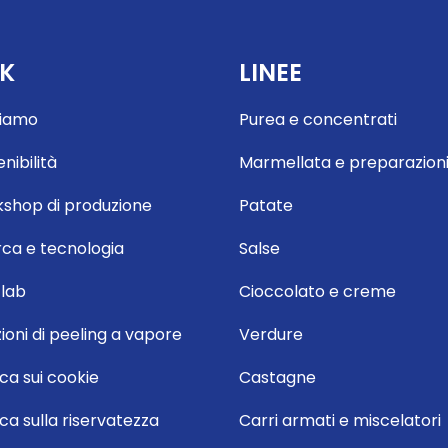
NK
LINEE
siamo
Purea e concentrati
nibilità
Marmellata e preparazion
shop di produzione
Patate
rca e tecnologia
Salse
lab
Cioccolato e creme
ioni di peeling a vapore
Verdure
ica sui cookie
Castagne
ica sulla riservatezza
Carri armati e miscelatori