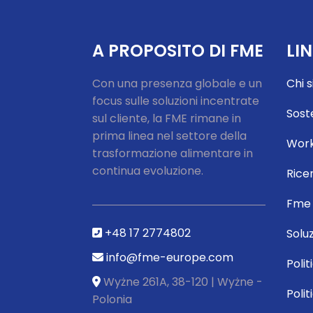
A PROPOSITO DI FME
LI
Con una presenza globale e un
Chi 
focus sulle soluzioni incentrate
Soste
sul cliente, la FME rimane in
prima linea nel settore della
Work
trasformazione alimentare in
continua evoluzione.
Rice
Fme 
+48 17 2774802
Soluz
info@fme-europe.com
Polit
Wyżne 261A, 38-120 | Wyżne -
Polit
Polonia