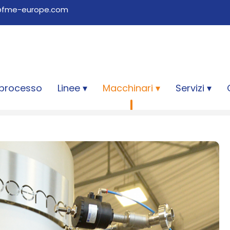
@fme-europe.com
 processo
Linee
Macchinari
Servizi